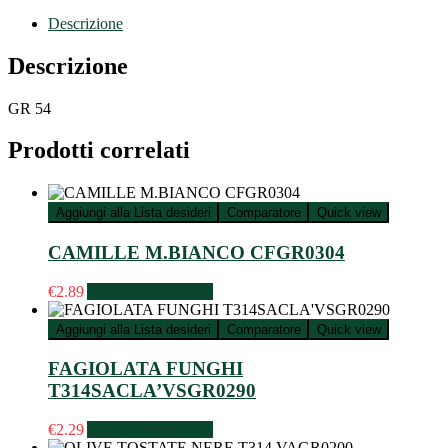
Descrizione
Descrizione
GR 54
Prodotti correlati
Aggiungi alla Lista desideri
Comparatore
Quick view
CAMILLE M.BIANCO CFGR0304
€
2.89
Aggiungi al carrello
Aggiungi alla Lista desideri
Comparatore
Quick view
FAGIOLATA FUNGHI
T314SACLA’VSGR0290
€
2.29
Aggiungi al carrello