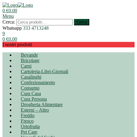
0
€
0.00
Menu
Cerca:
Cerca
Whatsapp
333 4713248
9
0
€
0.00
I nostri prodotti
Bevande
Bricolage
Carni
Cartoleria-Libri-Giornali
Casalinghi
Confezionamento
Consumo
Cura Casa
Cura Persona
Drogheria Alimentare
Esterni – Altro
Freddo
Fresco
Ortofrutta
Pet Care