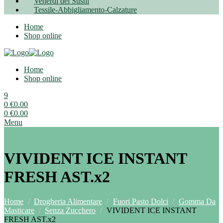
Venerdì del Sushi
Tessile-Abbigliamento-Calzature
Home
Shop online
Home
Shop online
9
0
€
0.00
0
€
0.00
Menu
VIVIDENT ICE INSTANT
FRESH AST.x2
Home
/
Drogheria Alimentare
/
Fuori Pasto Dolci
/
Gomma Da
Masticare
/
Senza Zucchero
/
VIVIDENT ICE INSTANT
FRESH AST.x2