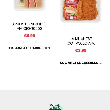
ARROSTICINI POLLO
AIA CFGR0400
€
6.99
LA MILANESE
COT.POLLO AIA
CFGR0280
AGGIUNGI AL CARRELLO
€
3.99
AGGIUNGI AL CARRELLO