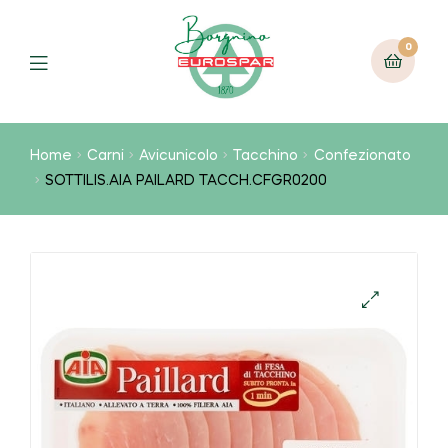
0
Home
Carni
Avicunicolo
Tacchino
Confezionato
SOTTILIS.AIA PAILARD TACCH.CFGR0200