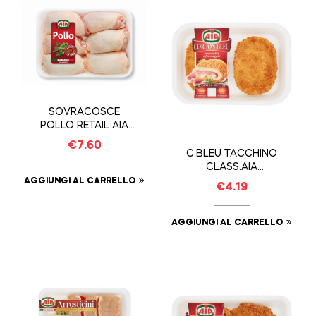
SOVRACOSCE
POLLO RETAIL AIA
kg1,9ca
€
7.60
C.BLEU TACCHINO
CLASS.AIA
CFGR0245
AGGIUNGI AL CARRELLO
€
4.19
AGGIUNGI AL CARRELLO