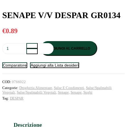
SENAPE V/V DESPAR GR0134
€
0.89
SENAPE
AGGIUNGI AL CARRELLO
V/V
DESPAR
GR0134
Comparatore
Aggiungi alla Lista desideri
quantità
COD:
0766022
Categorie:
Drogheria Alimentare
,
Salse E Condimenti
,
Salse/Spalmabili
Vegetali
,
Salse/Spalmabili Vegetali
,
Senape
,
Senape
,
Sughi
Tag:
DESPAR
Descrizione