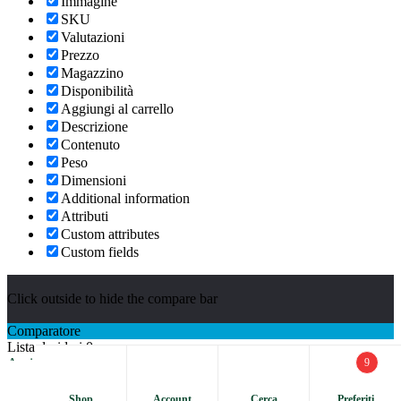
Immagine
SKU
Valutazioni
Prezzo
Magazzino
Disponibilità
Aggiungi al carrello
Descrizione
Contenuto
Peso
Dimensioni
Additional information
Attributi
Custom attributes
Custom fields
Click outside to hide the compare bar
Comparatore
Lista desideri
0
Apri la Lista desideri
Continua lo shopping
9
Cerca:
Shop
Account
Cerca
Preferiti