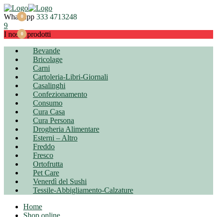
Menu
Whatsapp
333 4713248
0
9
I nostri prodotti
0
Bevande
Bricolage
Carni
Cartoleria-Libri-Giornali
Casalinghi
Confezionamento
Consumo
Cura Casa
Cura Persona
Drogheria Alimentare
Esterni – Altro
Freddo
Fresco
Ortofrutta
Pet Care
Venerdì del Sushi
Tessile-Abbigliamento-Calzature
Home
Shop online