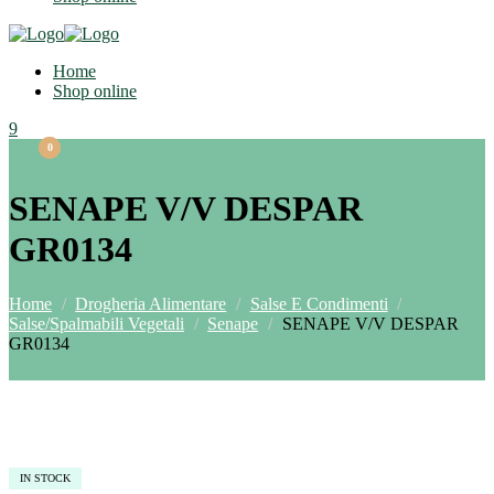
Home
Shop online
9
Menu
0
0
SENAPE V/V DESPAR
GR0134
Home
/
Drogheria Alimentare
/
Salse E Condimenti
/
Salse/Spalmabili Vegetali
/
Senape
/
SENAPE V/V DESPAR
GR0134
IN STOCK