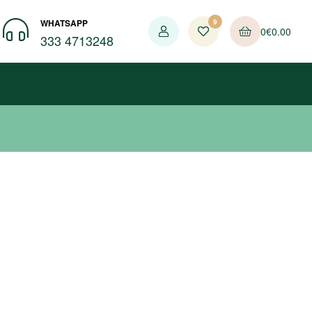
WHATSAPP
9
0
€
0.00
333 4713248