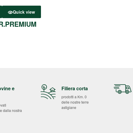
Quick view
R.PREMIUM
ovine e
Filiera corta
prodotti a Km. 0
delle nostre terre
evati
astigiane
e dalla nostra