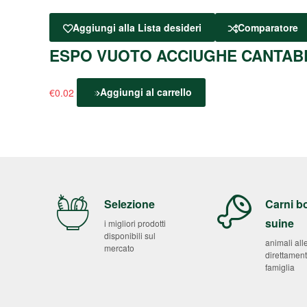
Aggiungi alla Lista desideri
Comparatore
ESPO VUOTO ACCIUGHE CANTAB
€
0.02
Aggiungi al carrello
Selezione
Carni b
suine
i migliori prodotti
disponibili sul
animali all
mercato
direttament
famiglia