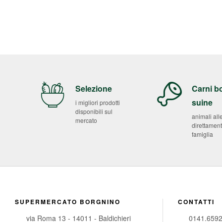
Selezione
Carni b
suine
i migliori prodotti
disponibili sul
animali all
mercato
direttament
famiglia
SUPERMERCATO BORGNINO
CONTATTI
via Roma 13 - 14011 - Baldichieri
0141.659