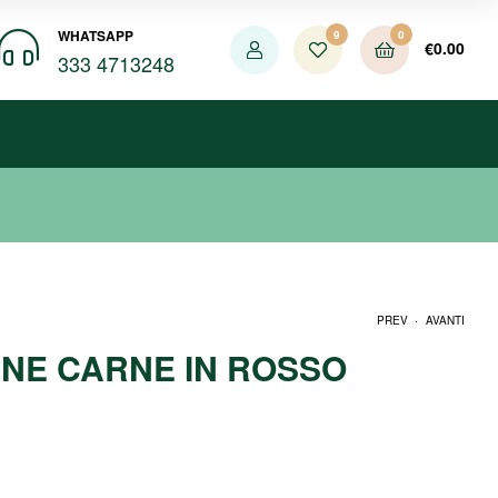
WHATSAPP
9
0
€
0.00
333 4713248
.
PREV
AVANTI
INE CARNE IN ROSSO
A
€
€
3.99
4.99