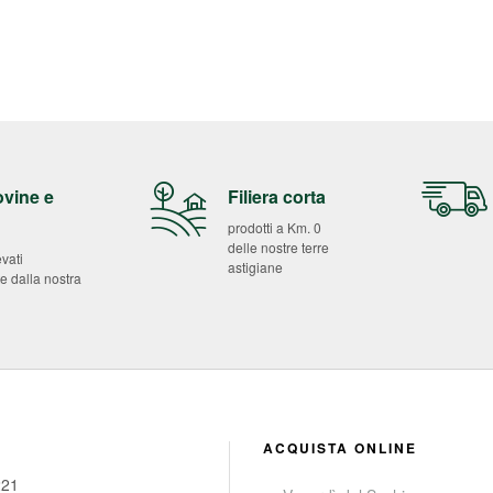
ovine e
Filiera corta
prodotti a Km. 0
delle nostre terre
evati
astigiane
e dalla nostra
ACQUISTA ONLINE
221