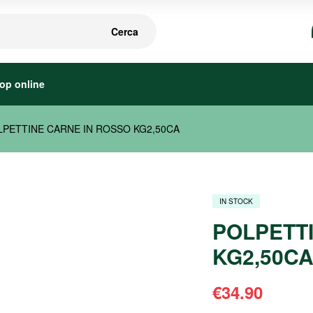
Cerca
op online
LPETTINE CARNE IN ROSSO KG2,50CA
IN STOCK
POLPETT
KG2,50C
€
34.90