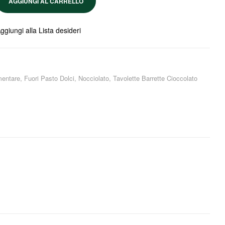
AGGIUNGI AL CARRELLO
ggiungi alla Lista desideri
mentare
,
Fuori Pasto Dolci
,
Nocciolato
,
Tavolette Barrette Cioccolato