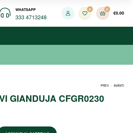
WHATSAPP
9
0
€
0.00
333 4713248
.
PREV
AVANTI
VI GIANDUJA CFGR0230
€
€
1.65
2.49