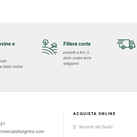
ovine e
Filiera corta
prodotti a Km. 0
delle nostre terre
evati
astigiane
e dalla nostra
ACQUISTA ONLINE
221
Venerdì del Sushi
rmercatoborgnino.com