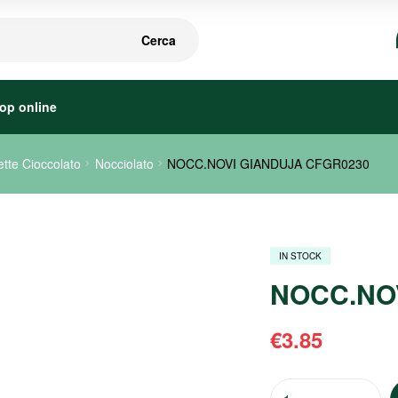
Cerca
op online
ette Cioccolato
Nocciolato
NOCC.NOVI GIANDUJA CFGR0230
IN STOCK
NOCC.NO
€
3.85