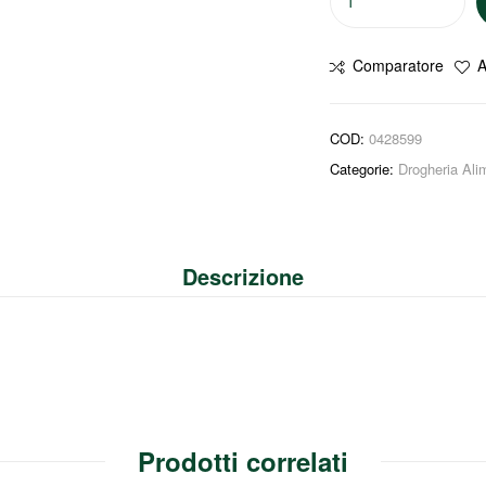
Comparatore
A
COD:
0428599
Categorie:
Drogheria Ali
Descrizione
Prodotti correlati