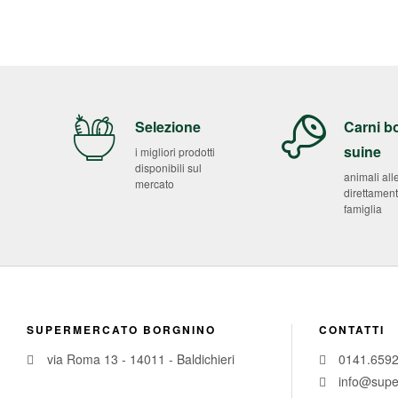
Selezione
Carni b
suine
i migliori prodotti
disponibili sul
animali all
mercato
direttament
famiglia
SUPERMERCATO BORGNINO
CONTATTI
via Roma 13 - 14011 - Baldichieri
0141.659
info@supe