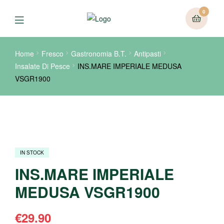
0
Home
Fresco
Gastronomia B.T.
Antipasti
Insalate Di Pesce
INS.MARE IMPERIALE MEDUSA
VSGR1900
IN STOCK
INS.MARE IMPERIALE
MEDUSA VSGR1900
€
29.90