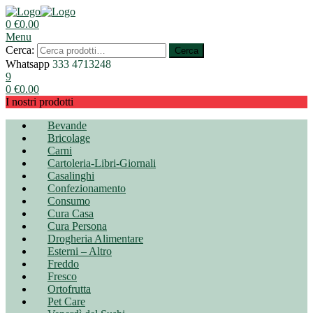
0
€
0.00
Menu
Cerca:
Cerca
Whatsapp
333 4713248
9
0
€
0.00
I nostri prodotti
Bevande
Bricolage
Carni
Cartoleria-Libri-Giornali
Casalinghi
Confezionamento
Consumo
Cura Casa
Cura Persona
Drogheria Alimentare
Esterni – Altro
Freddo
Fresco
Ortofrutta
Pet Care