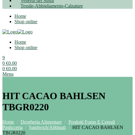
Venerdì del Sushi
Tessile-Abbigliamento-Calzature
Home
Shop online
Home
Shop online
9
0
€
0.00
0
€
0.00
Menu
HIT CACAO BAHLSEN
TBGR0220
Home
/
Drogheria Alimentare
/
Prodotti Forno E Cereali
/
Pasticceria
/
Sandwich/Abbinati
/
HIT CACAO BAHLSEN
TBGR0220