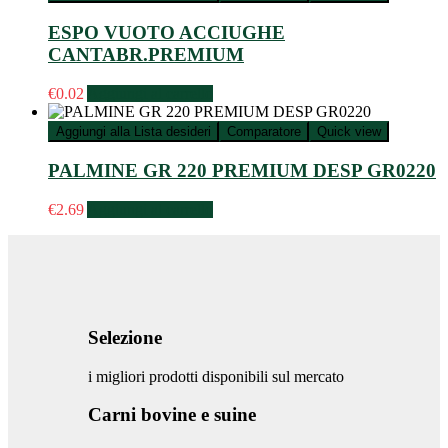
ESPO VUOTO ACCIUGHE
CANTABR.PREMIUM
€
0.02
Aggiungi al carrello
Aggiungi alla Lista desideri
Comparatore
Quick view
PALMINE GR 220 PREMIUM DESP GR0220
€
2.69
Aggiungi al carrello
Selezione
i migliori prodotti disponibili sul mercato
Carni bovine e suine