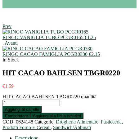
Prev
RINGO VANIGLIA TUBO PCGR0165
€
1.25
.
Avanti
RINGO CACAO FAMIGLIA PCGR0330
€
2.15
In Stock
HIT CACAO BAHLSEN TBGR0220
€
1.59
HIT CACAO BAHLSEN TBGR0220 quantità
Aggiungi al carrello
Comparatore
Aggiungi alla Lista desideri
COD:
0624148
Categorie:
Drogheria Alimentare
,
Pasticceria
,
Prodotti Forno E Cereali
,
Sandwich/Abbinati
Descrizione