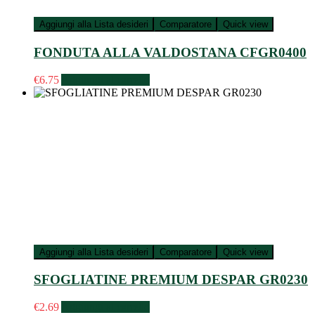
Aggiungi alla Lista desideri
Comparatore
Quick view
FONDUTA ALLA VALDOSTANA CFGR0400
€
6.75
Aggiungi al carrello
Aggiungi alla Lista desideri
Comparatore
Quick view
SFOGLIATINE PREMIUM DESPAR GR0230
€
2.69
Aggiungi al carrello