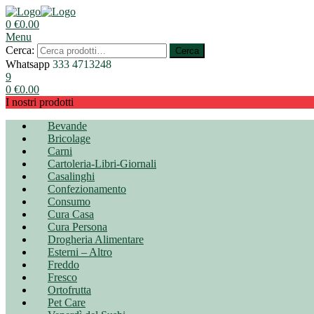
0
€
0.00
Menu
Cerca:
Cerca
Whatsapp
333 4713248
9
0
€
0.00
I nostri prodotti
Bevande
Bricolage
Carni
Cartoleria-Libri-Giornali
Casalinghi
Confezionamento
Consumo
Cura Casa
Cura Persona
Drogheria Alimentare
Esterni – Altro
Freddo
Fresco
Ortofrutta
Pet Care