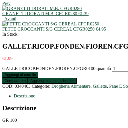
Prev
GRANETTI DORATI M.B. CFGR0280
€
1.39
.
Avanti
FETTE CROCCANTI S/G CEREAL CFGR0250
€
4.95
In Stock
GALLET.RICOP.FONDEN.FIOREN.CFG
€
1.99
GALLET.RICOP.FONDEN.FIOREN.CFGR0100 quantità
Aggiungi al carrello
Comparatore
Aggiungi alla Lista desideri
COD:
0340463
Categorie:
Drogheria Alimentare
,
Gallette
,
Pane E Sos
Descrizione
Descrizione
GR 100