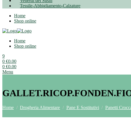
Venerdì del Sushi
Tessile-Abbigliamento-Calzature
Home
Shop online
Home
Shop online
9
0
€
0.00
0
€
0.00
Menu
GALLET.RICOP.FONDEN.FI
Home
/
Drogheria Alimentare
/
Pane E Sostitutivi
/
Panetti Crocc