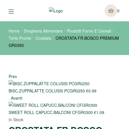
0
Home
Drogheria Alimentare
Prodotti Forno E Cereali
Torte Pronte
Crostata
CROSTATA FR.BOSCO PREMIUM
GR0350
Prev
BISC.ZUPPALATTE COLUSSI PCGR0250
€
0.99
.
Avanti
SWEET ROLL CAPUCC.BALCONI CFGR0300
€
1.09
In Stock