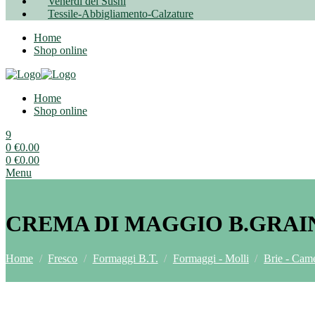
Venerdì del Sushi
Tessile-Abbigliamento-Calzature
Home
Shop online
Home
Shop online
9
0
€
0.00
0
€
0.00
Menu
CREMA DI MAGGIO B.GRAI
Home
/
Fresco
/
Formaggi B.T.
/
Formaggi - Molli
/
Brie - Came