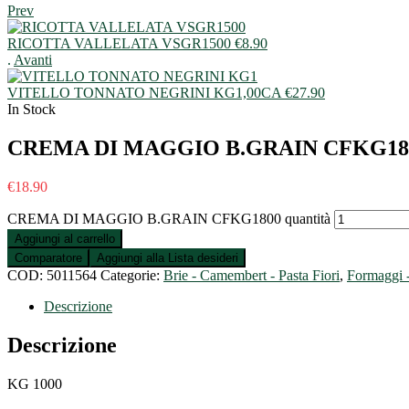
Prev
RICOTTA VALLELATA VSGR1500
€
8.90
.
Avanti
VITELLO TONNATO NEGRINI KG1,00CA
€
27.90
In Stock
CREMA DI MAGGIO B.GRAIN CFKG18
€
18.90
CREMA DI MAGGIO B.GRAIN CFKG1800 quantità
Aggiungi al carrello
Comparatore
Aggiungi alla Lista desideri
COD:
5011564
Categorie:
Brie - Camembert - Pasta Fiori
,
Formaggi -
Descrizione
Descrizione
KG 1000