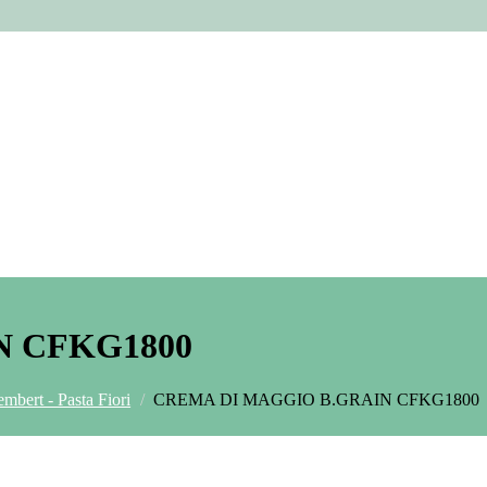
N CFKG1800
mbert - Pasta Fiori
/
CREMA DI MAGGIO B.GRAIN CFKG1800