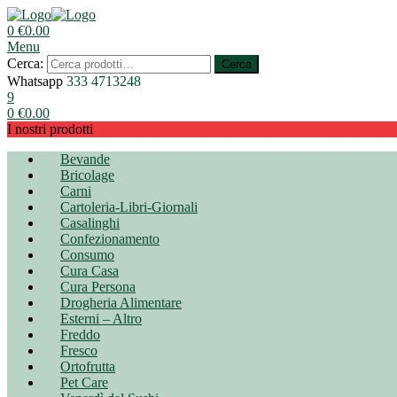
0
€
0.00
Menu
Cerca:
Cerca
Whatsapp
333 4713248
9
0
€
0.00
I nostri prodotti
Bevande
Bricolage
Carni
Cartoleria-Libri-Giornali
Casalinghi
Confezionamento
Consumo
Cura Casa
Cura Persona
Drogheria Alimentare
Esterni – Altro
Freddo
Fresco
Ortofrutta
Pet Care