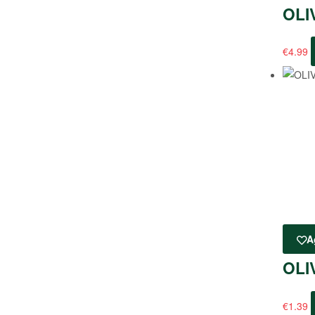
OLI
€
4.99
A
OLI
€
1.39