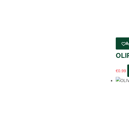
A
OLI
€
0.99