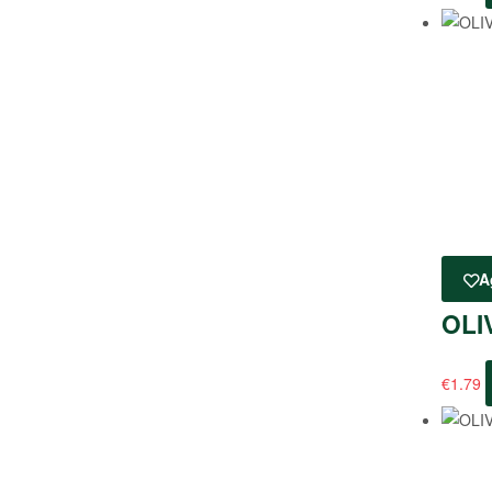
A
OLI
€
1.79