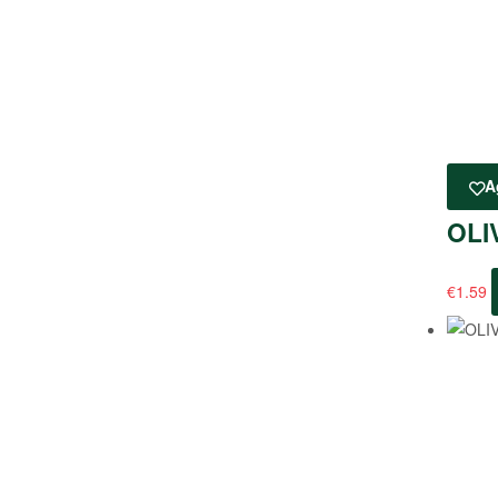
A
OLI
€
1.59