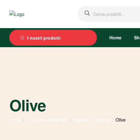
Cerca:
Home
Sh
I nostri prodotti
Olive
Home
Drogheria Alimentare
Vegetali Conservati
Olive