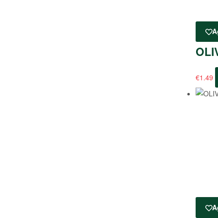
A
OLI
€
1.49
A