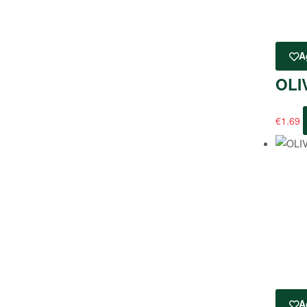
A
OLI
€
1.69
A