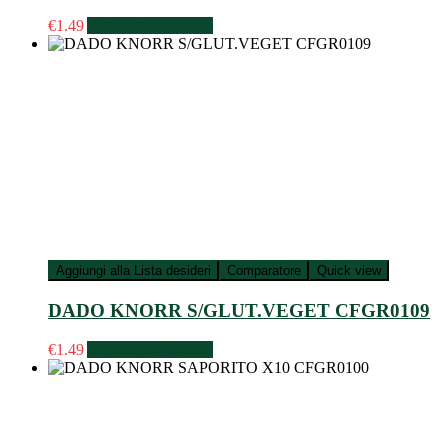
€
1.49
Aggiungi al carrello
Aggiungi alla Lista desideri
Comparatore
Quick view
DADO KNORR S/GLUT.VEGET CFGR0109
€
1.49
Aggiungi al carrello