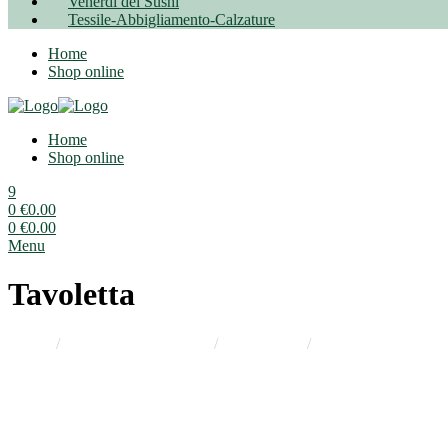
Venerdì del Sushi
Tessile-Abbigliamento-Calzature
Home
Shop online
Home
Shop online
9
0
€
0.00
0
€
0.00
Menu
Tavoletta
Home
/
Drogheria Alimentare
/
Insaporitori
/
Preparati Brodo E G