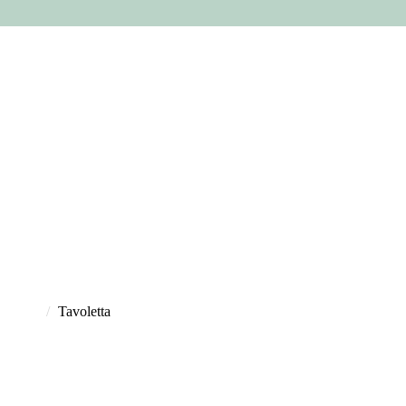
elatina
/
Tavoletta