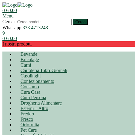
0
€
0.00
Menu
Cerca:
Cerca
Whatsapp
333 4713248
9
0
€
0.00
I nostri prodotti
Bevande
Bricolage
Carni
Cartoleria-Libri-Giornali
Casalinghi
Confezionamento
Consumo
Cura Casa
Cura Persona
Drogheria Alimentare
Esterni – Altro
Freddo
Fresco
Ortofrutta
Pet Care