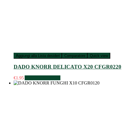
Aggiungi alla Lista desideri
Comparatore
Quick view
DADO KNORR DELICATO X20 CFGR0220
€
1.95
Aggiungi al carrello