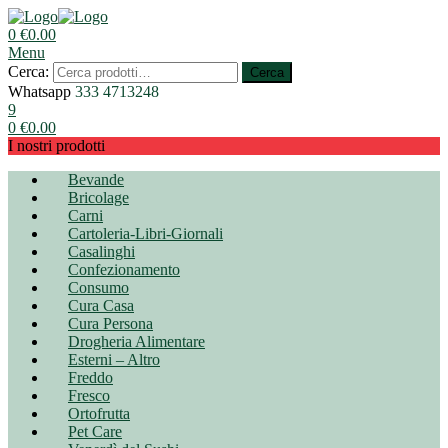
0
€
0.00
Menu
Cerca:
Cerca
Whatsapp
333 4713248
9
0
€
0.00
I nostri prodotti
Bevande
Bricolage
Carni
Cartoleria-Libri-Giornali
Casalinghi
Confezionamento
Consumo
Cura Casa
Cura Persona
Drogheria Alimentare
Esterni – Altro
Freddo
Fresco
Ortofrutta
Pet Care