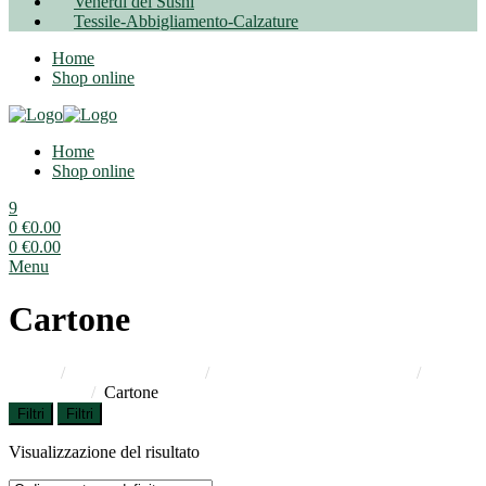
Venerdì del Sushi
Tessile-Abbigliamento-Calzature
Home
Shop online
Home
Shop online
9
0
€
0.00
0
€
0.00
Menu
Cartone
Home
/
Confezionamento
/
Mat. Confezion. Pasticceria
/
Scat.
Pasticceria
/
Cartone
Filtri
Filtri
Visualizzazione del risultato