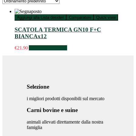
Aggiungi alla Lista desideri
Comparatore
Quick view
SCATOLA TERMICA GN10 F+C
BIANCAx12
€
21.90
Aggiungi al carrello
Selezione
i migliori prodotti disponibili sul mercato
Carni bovine e suine
animali allevati direttamente dalla nostra
famiglia